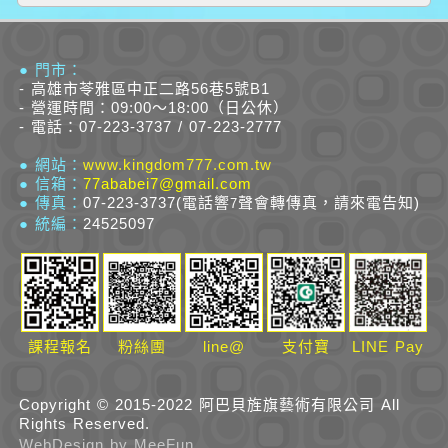
● 門市：
- 高雄市苓雅區中正二路56巷5號B1
- 營運時間：09:00～18:00（日公休）
- 電話：07-223-3737 / 07-223-2777
● 網站：
www.kingdom777.com.tw
● 信箱：
77ababei7@gmail.com
● 傳真：
07-223-3737(電話響
聲會轉傳真，請來電告知)
7
● 統編：
24525097
課程報名
粉絲團
line@
支付寶
LINE Pay
Copyright © 2015-2022 阿巴貝旌旗藝術有限公司 All
Rights Reserved.
W
eb
D
esign by
MeeFun