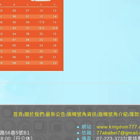
首頁
關於我們
最新公告
旗幟號角資訊
旗幟號角介紹
匯款
|
|
|
|
|
● 網站：
www.kingdom777.
路56巷5號B1
● 信箱：
77ababei7@gmail
18:00（日公休）
● 傳真：
07-223-3737(電話