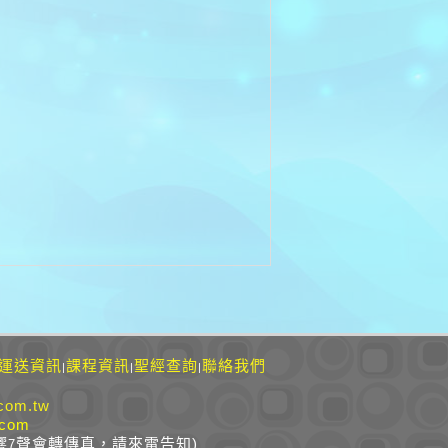
運送資訊
課程資訊
聖經查詢
聯絡我們
|
|
|
com.tw
.com
響
聲會轉傳真，請來電告知)
7