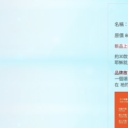
名稱：
原價
新品上
約30款
耶穌就
品牌故事
一個頌
在 祂