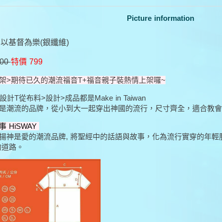
Picture information
以基督為樂(銀纖維)
800
特價 799
架>期待已久的潮流福音T+福音親子裝熱情上架囉~
設計T從布料>設計>成品都是Make in Taiwan
是潮流的品牌，從小到大一起穿出神國的流行，尺寸齊全，適合教會,
 HiSWAY
揚神是愛的潮流品牌, 將聖經中的話語與故事，化為流行實穿的年輕服飾
的道路。