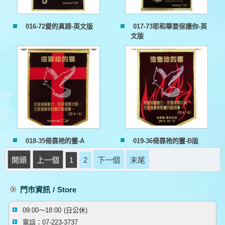
016-72愛的真諦-英文版
017-73耶和華要保護你-英
文版
018-35倚靠祂的靈-A
019-36倚靠祂的靈-B版
開頭
上一個
1
2
下一個
末尾
門市資訊 / Store
09:00～18:00 (日公休)
電話：07-223-3737