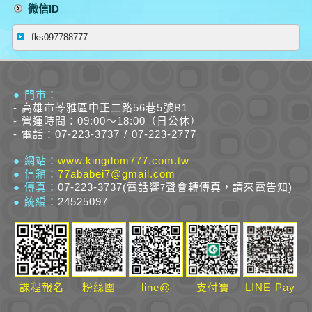
微信ID
fks097788777
● 門市：
- 高雄市苓雅區中正二路56巷5號B1
- 營運時間：09:00～18:00（日公休）
- 電話：07-223-3737 / 07-223-2777
● 網站：
www.kingdom777.com.tw
● 信箱：
77ababei7@gmail.com
● 傳真：
07-223-3737(電話響
聲會轉傳真，請來電告知)
7
● 統編：
24525097
課程報名
粉絲團
line@
支付寶
LINE Pay