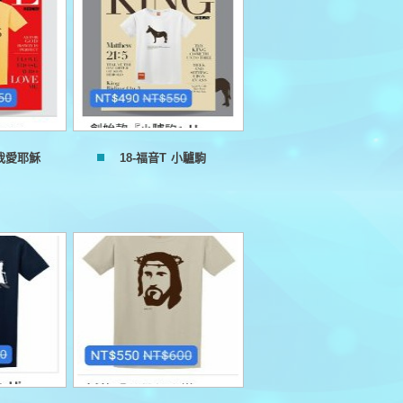
 我愛耶穌
18-福音T 小驢駒