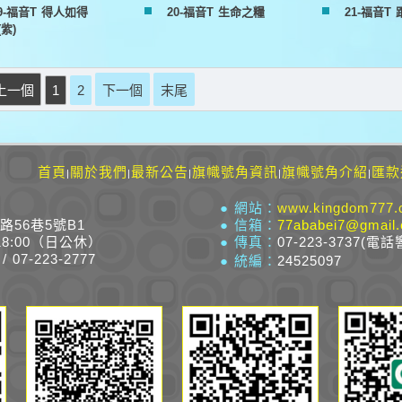
9-福音T 得人如得
20-福音T 生命之糧
21-福音T
(紫)
上一個
1
2
下一個
末尾
首頁
關於我們
最新公告
旗幟號角資訊
旗幟號角介紹
匯款
|
|
|
|
|
● 網站：
www.kingdom777.
路56巷5號B1
● 信箱：
77ababei7@gmail
18:00（日公休）
● 傳真：
07-223-3737(電話
/ 07-223-2777
● 統編：
24525097