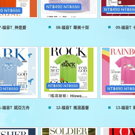
7-福音T_神是愛
08-福音T 華美十架
09-福音T
1-福音T 諾亞方舟
12-福音T 搖滾基督
13-福音T