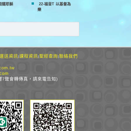
 跟隨耶穌
22-福音T 以基督為
樂
運送資訊
課程資訊
聖經查詢
聯絡我們
|
|
|
com.tw
.com
響
聲會轉傳真，請來電告知)
7