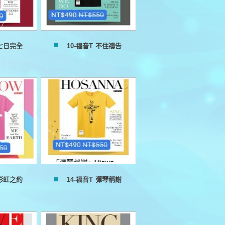
 七日完全
10-福音T 不住禱告
 彩虹之約
14-福音T 彈琴稱謝