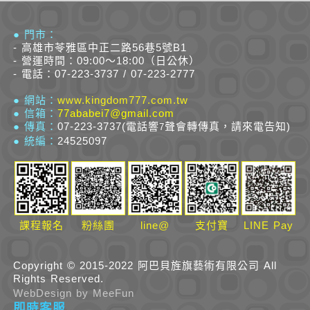
● 門市：
- 高雄市苓雅區中正二路56巷5號B1
- 營運時間：09:00～18:00（日公休）
- 電話：07-223-3737 / 07-223-2777
● 網站：
www.kingdom777.com.tw
● 信箱：
77ababei7@gmail.com
● 傳真：
07-223-3737(電話響
聲會轉傳真，請來電告知)
7
● 統編：
24525097
課程報名
粉絲團
line@
支付寶
LINE Pay
Copyright © 2015-2022 阿巴貝旌旗藝術有限公司 All
Rights Reserved.
W
eb
D
esign by
MeeFun
即時客服