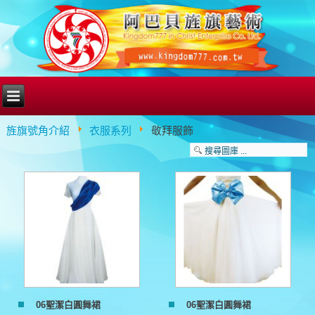
旌旗號角介紹
衣服系列
敬拜服飾
06聖潔白圓舞裙
06聖潔白圓舞裙