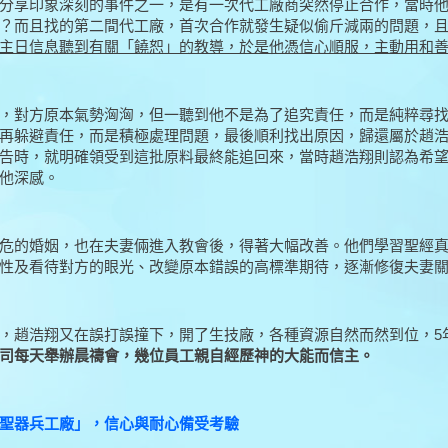
分享印象深刻的事件之一，是有一次代工廠商突然停止合作，當時
？而且找的第二間代工廠，首次合作就發生疑似偷斤減兩的問題，
主日信息聽到有關「饒恕」的教導，於是他憑信心順服，主動用和
，對方原本氣勢洶洶，但一聽到他不是為了追究責任，而是純粹尋
再躲避責任，而是積極處理問題，最後順利找出原因，歸還屬於趙
告時，就明確領受到這批原料最終能追回來，當時趙浩翔則認為希
他深感。
危的婚姻，也在夫妻倆進入教會後，得著大幅改善。他們學習聖經
性及看待對方的眼光、改變原本錯誤的高標準期待，逐漸修復夫妻
，趙浩翔又在誤打誤撞下，開了生技廠，各種資源自然而然到位，5
司每天舉辦晨禱會，幾位員工親自經歷神的大能而信主。
聖器兵工廠」，信心與耐心備受考驗