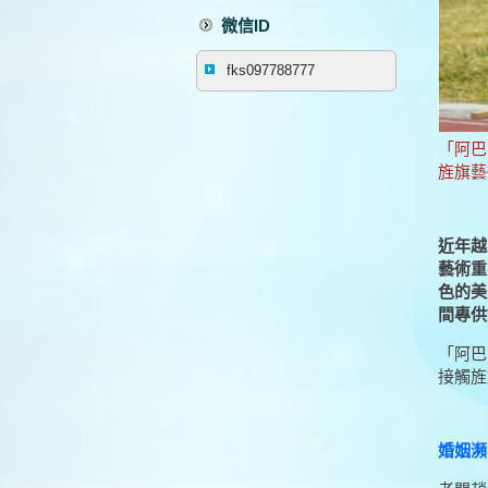
微信ID
fks097788777
「阿巴
旌旗藝
近年越
藝術重
色的美
間專供
「阿巴
接觸旌
婚姻瀕