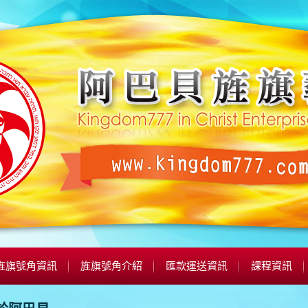
旌旗號角資訊
旌旗號角介紹
匯款運送資訊
課程資訊