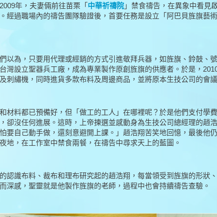
2009年，夫妻倆前往苗栗「
中華祈禱院
」禁食禱告，在異象中看見啟
。經過職場內的禱告團隊驗證後，首要任務是設立「阿巴貝旌旗藝
們以為，只要用代理或經銷的方式引進敬拜兵器，如旌旗、鈴鼓、
台灣設立聖器兵工廠，成為專業製作原創旌旗的供應者。於是，201
及刺繡機，同時進貨多款布料及周邊商品，並將原本生技公司的會
和材料都已預備好，但「做工的工人」在哪裡呢？於是他們支付學費
，卻沒任何進展。這時，上帝揀選並感動身為生技公司總經理的趙
怕要自己動手做，還刻意避開上課。」趙浩翔苦笑地回憶，最後他仍
夜地，在工作室中禁食兩餐，在禱告中尋求天上的藍圖。
的認識布料、裁布和理布研究起的趙浩翔，每當領受到旌旗的形狀
而深感，聖靈就是他製作旌旗的老師，過程中也會持續禱告查驗。