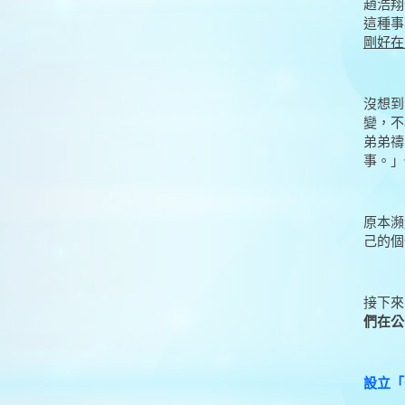
趙浩翔
這種事
剛好在
沒想到
變，不
弟弟禱
事。」
原本瀕
己的個
接下來
們在公
設立「