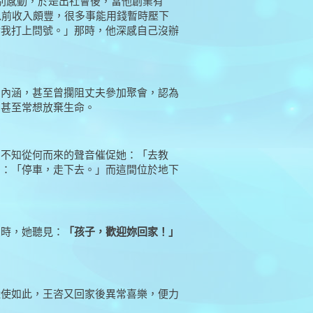
別感動，於是出社會後，當他創業有
以前收入頗豐，很多事能用錢暫時壓下
對我打上問號。」那時，他深感自己沒辦
中內涵，甚至曾攔阻丈夫參加聚會，認為
，甚至常想放棄生命。
個不知從何而來的聲音催促她：「去教
到：「停車，走下去。」而這間位於地下
堂時，她聽見：
「孩子，歡迎妳回家！」
縱使如此，王咨又回家後異常喜樂，便力