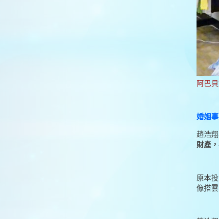
阿巴貝
婚姻事
趙浩翔
財產，
原本投
像搭雲