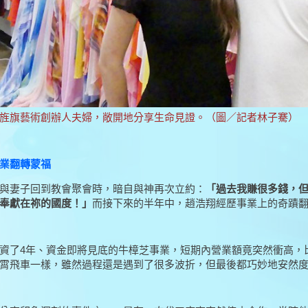
旌旗藝術創辦人夫婦，敞開地分享生命見證。（圖／記者林子騫）
業翻轉蒙福
與妻子回到教會聚會時，暗自與神再次立約：
「過去我賺很多錢，
奉獻在祢的國度！」
而接下來的半年中，趙浩翔經歷事業上的奇蹟
資了4年、資金即將見底的牛樟芝事業，短期內營業額竟突然衝高，
霄飛車一樣，雖然過程還是遇到了很多波折，但最後都巧妙地安然