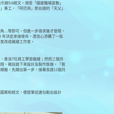
示錄5:6經文，領受「國度職場宣教」
術」事工，「阿巴貝」即台語的「天父」
號角…等即可，但進一步尋求後才發現，
0 年決定承接使命，憑信心添購了一批
議室改成裁縫工作室。
、差派7位員工學習裁縫；然而三個月
浩翔，親自跳下來設計及製作旌旗，「我
順服，先踏出第一步，接著長達11個月
、圖案和經文，便提筆迅速勾勒出設計