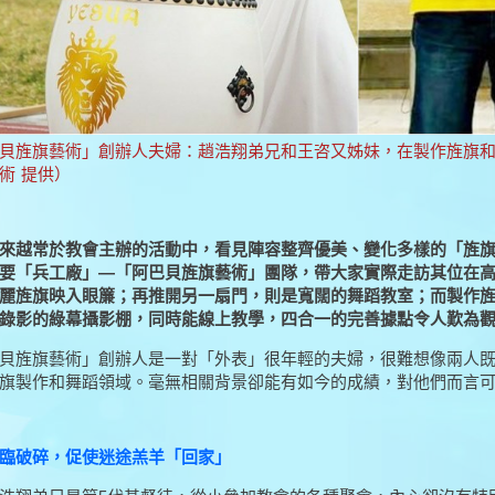
貝旌旗藝術」創辦人夫婦：趙浩翔弟兄和王咨又姊妹，在製作旌旗
術 提供）
來越常於教會主辦的活動中，看見陣容整齊優美、變化多樣的「旌
要「兵工廠」—「阿巴貝旌旗藝術」團隊，帶大家實際走訪其位在
麗旌旗映入眼簾；再推開另一扇門，則是寬闊的舞蹈教室；而製作
錄影的綠幕攝影棚，同時能線上教學，四合一的完善據點令人歎為
貝旌旗藝術」創辦人是一對「外表」很年輕的夫婦，很難想像兩人
旗製作和舞蹈領域。毫無相關背景卻能有如今的成績，對他們而言
臨破碎，促使迷途羔羊「回家」