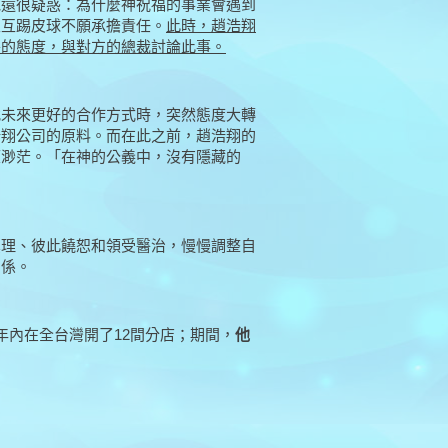
他還很疑惑：為什麼神祝福的事業會遇到
且互踢皮球不願承擔責任。
此時，趙浩翔
善的態度，與對方的總裁討論此事。
找未來更好的合作方式時，突然態度大轉
浩翔公司的原料。而在此之前，趙浩翔的
望渺茫。「在神的公義中，沒有隱藏的
真理、彼此饒恕和領受醫治，慢慢調整自
關係。
年內在全台灣開了12間分店；期間，
他