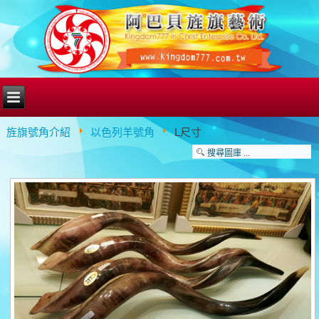
旌旗號角介紹
以色列羊號角
L尺寸