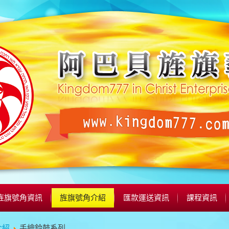
旌旗號角資訊
旌旗號角介紹
匯款運送資訊
課程資訊
介紹
手繪鈴鼓系列