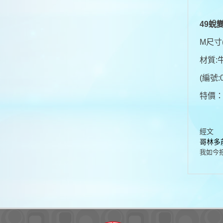
49蛻
M尺寸(
材質:
(編號:0
特價
經文
哥林多前
我如今