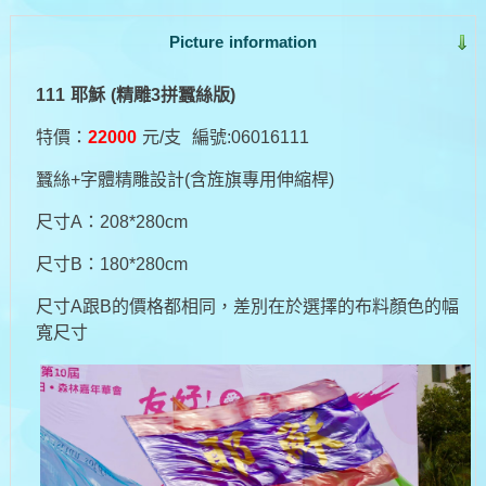
Picture information
111 耶穌 (精雕3拼蠶絲版)
特價：
22000
元/支
編號:06016111
蠶絲+字體精雕設計(
含旌旗專用伸縮桿)
尺寸A：208*280cm
尺寸B：180*280cm
尺寸A跟B的價格都相同，差別在於選擇的布料顏色的幅
寬尺寸