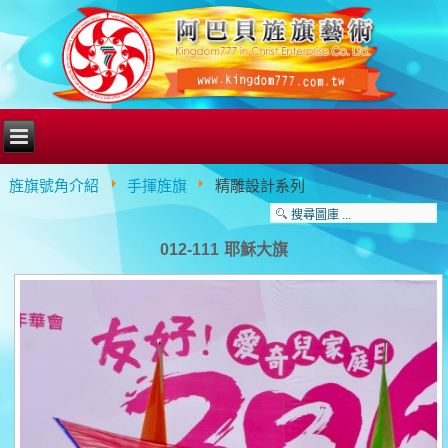
旌旗號角介紹
手揮旌旗
精雕設計系列
012-111 耶穌大旗