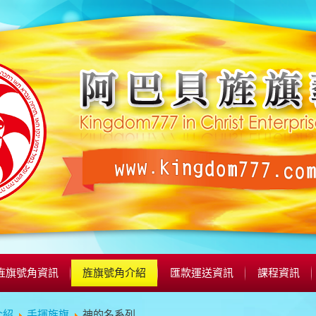
旌旗號角資訊
旌旗號角介紹
匯款運送資訊
課程資訊
介紹
手揮旌旗
神的名系列