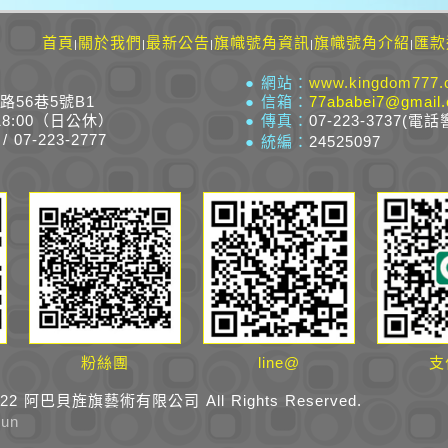
首頁
關於我們
最新公告
旗幟號角資訊
旗幟號角介紹
匯款
|
|
|
|
|
● 網站：
www.kingdom777.
路56巷5號B1
● 信箱：
77ababei7@gmail
18:00（日公休）
● 傳真：
07-223-3737(電話
/ 07-223-2777
● 統編：
24525097
粉絲團
line@
支
-2022 阿巴貝旌旗藝術有限公司 All Rights Reserved.
un